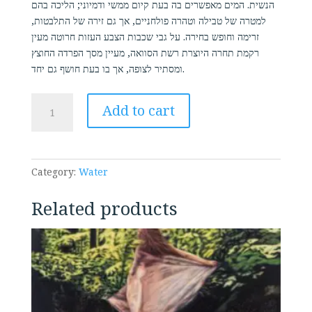
was:
is:
הנשית. המים מאפשרים בה בעת קיום ממשי ודמיוני; הליכה בהם
₪9,000.00.
₪6,800.00.
למטרה של טבילה וטהרה פולחניים, אך גם זירה של התלבטות,
זרימה וחופש בחירה. על גבי שכבות הצבע העזות חרוטה מעין
רקמת תחרה היוצרת רשת הסוואה, מעיין מסך הפרדה החוצץ
ומסתיר לצופה, אך בו בעת חושף גם יחד.
מחזוריות
Add to cart
2018,
שמן
וחריטות
על
Category:
Water
קנווס,
30
Related products
ס”מ
×
80
ס”מ
quantity