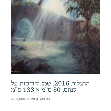
התגלות 2016, שמן וחריטות על
קנווס, 80 ס”מ × 133 ס”מ
Original
Current
₪
15,000.00
₪
10,300.00
price
price
was:
is: