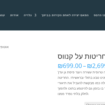
ו הדפס
התאם יצירה לאחת הקירות בביתך
גלריה
אודות
עמו
אוטופיה 2013, שמן וחריטות 
₪
699.00
–
₪
2,69
‘בונגלו’ חלומי השוכן בסמוך לחוף הים, מכוסה צמחייה טרופית עשירה ויוצר פיסת גן עדן
נינו טבע בתולי ובראשיתי. החריטה
לה כמו מבקשת להגביל את תיאורי
בו בזמן גם להיטמע בתוכו ולהפוך
לחלק בלתי נפרד ממנו.