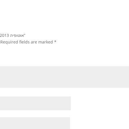
Be the first to review “אוטופיה 2013, שמן וחריטות על קנווס”
Required fields are marked
*