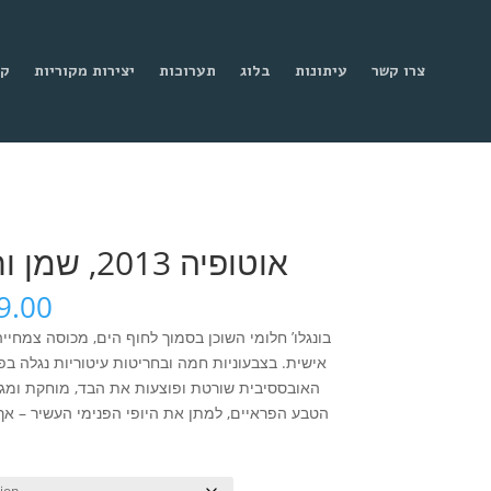
צרו קשר
עיתונות
בלוג
תערוכות
יצירות מקוריות
קנ
אוטופיה 2013, שמן וחריטות על קנווס
Price
9.00
range:
₪699.00
אישית. בצבעוניות חמה ובחריטות עיטוריות נגלה בפ
through
האובססיבית שורטת ופוצעות את הבד, מוחקת ומג
₪2,699.00
הטבע הפראיים, למתן את היופי הפנימי העשיר – אך 