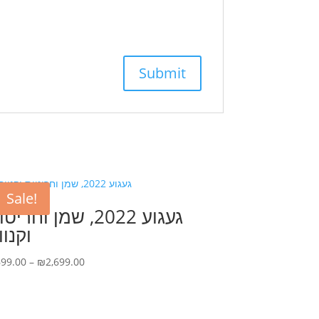
Sale!
געגוע 2022, שמן וחריט
וקנוו
Price
699.00
–
₪
2,699.00
range:
₪699.00
through