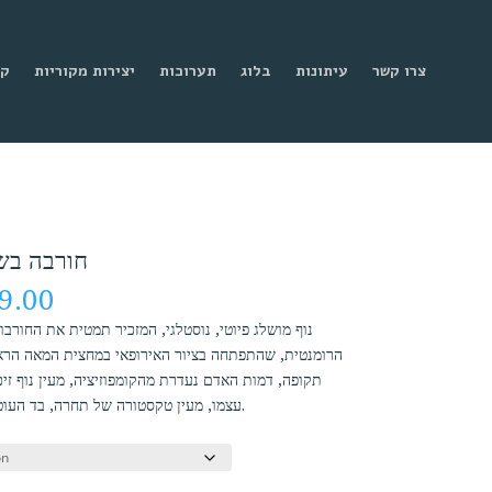
צרו קשר
עיתונות
בלוג
תערוכות
יצירות מקוריות
קנ
חורבה בשלג 2013, שמן 
Price
9.00
range:
נוף מושלג פיוטי, נוסטלגי, המזכיר תמטית את החורב
₪699.00
through
תקופה, דמות האדם נעדרת מהקומפוזיציה, מעין נוף זיכר
₪2,699.00
עצמו, מעין טקסטורה של תחרה, בד העוטף את היצירה כולה כמו רשת הסוואה.