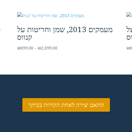
מן על
מעמקים 2013, שמן וחריטות על
סב
ס
קנווס
Price
₪
699.00
–
₪
2,699.00
₪
range:
₪699.00
through
₪2,699.00
התאם יצירה לאחת הקירות בביתך