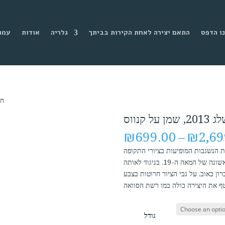
ו הדפס
התאם יצירה לאחת הקירות בביתך
גלריה
אודות
עמו
/ חו
על קנווס
₪
699.00
–
₪
2,69
ות הנשגבות המופיעות בציורי התקופה
הרומנטית, שהתפתחה בציור האירופאי במחצית המאה הראשונה של המאה ה-19. בניגוד לאותה
ון כאוב. על גבי הציור חרוטות בצבע
גודל