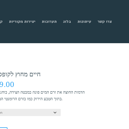
צרו קשר
עיתונות
בלוג
תערוכות
יצירות מקוריות
קנ
חיים מחוץ לקופסא, 2014, שמן על
Price
9.00
range:
הדמות החוצה את זרם המים פונה במבטה הצידה, בוח
₪699.00
בתוך הטבע הירוק כמו בזרם הרומנטי המתאר את האדם אל מול הטבע הנשגב.
through
₪2,699.00