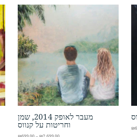
מעבר לאופק 2014, שמן
וחריטות על קנווס
₪
Price
₪
699.00
–
₪
2,699.00