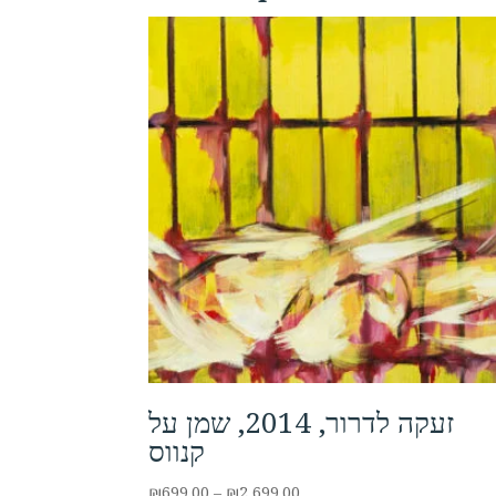
זעקה לדרור, 2014, שמן על
קנווס
Price
₪
699.00
–
₪
2,699.00